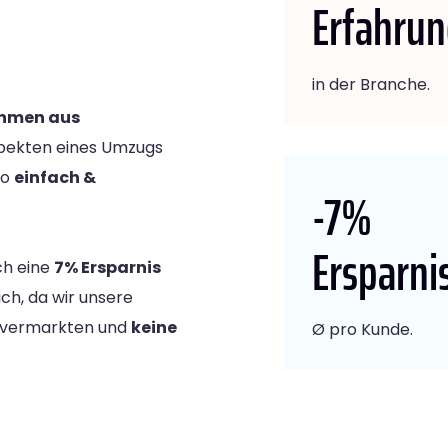
Erfahru
in der Branche.
ehmen aus
Aspekten eines Umzugs
so
einfach &
-7
%
Ersparni
ch eine
7% Ersparnis
ch, da wir unsere
n vermarkten und
keine
Ø pro Kunde.