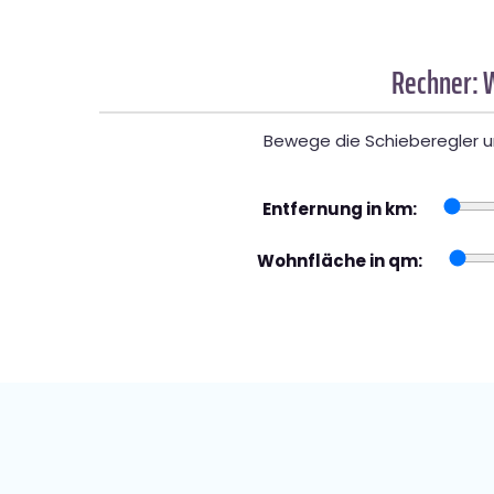
Rechner: 
Bewege die Schieberegler un
Entfernung in km:
Wohnfläche in qm: