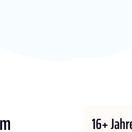
um
16
+ Jahr