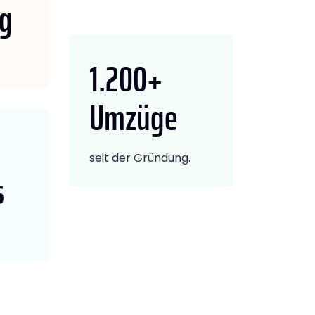
ng
1.200
+
Umzüge
seit der Gründung.
s