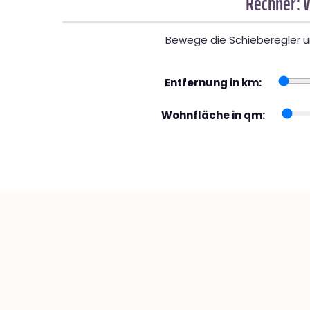
Rechner: 
Bewege die Schieberegler un
Entfernung in km:
Wohnfläche in qm: