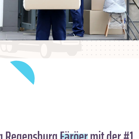
g Regensburg
Färöer
mit der #1