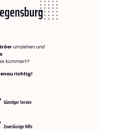
 Regensburg
äröer
umziehen und
s
lles kümmert?
genau richtig!
Günstiger Service
Zuverlässige Hilfe