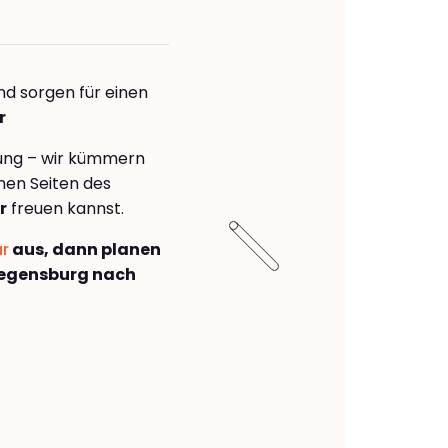
nd sorgen für einen
r
rung – wir kümmern
önen Seiten des
r
freuen kannst.
ar
aus, dann planen
egensburg nach