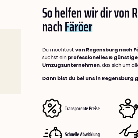
So helfen wir dir von
nach
Färöer
Du möchtest
von Regensburg nach F
suchst ein
professionelles & günstige
Umzugsunternehmen
, das sich um a
Dann bist du bei uns in Regensburg 
Transparente Preise
Schnelle Abwicklung